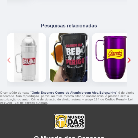
Pesquisas relacionadas
‹
›
O conteúdo do texto "
Onde Encontro Copos de Alumínio com Alça Belenzinho
" é de direito
reservado. Sua reprodução, parcial ou total, mesmo citando nossos links, é proibida sem a
autorização do autor. Crime de violação de direito autoral – artigo 184 do Código Penal –
Lei
9610/98 - Lei de direitos autorais
.