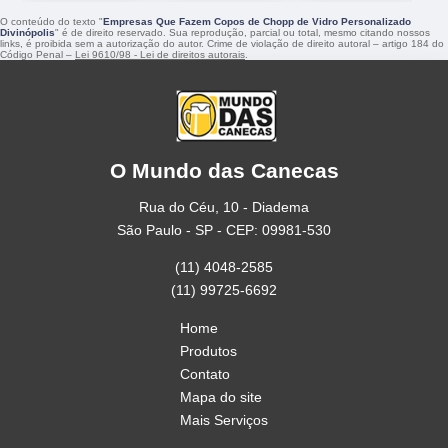
O conteúdo do texto "
Empresas Que Fazem Copos de Chopp de Vidro Personalizado
Divinópolis
" é de direito reservado. Sua reprodução, parcial ou total, mesmo citando nossos
links, é proibida sem a autorização do autor. Crime de violação de direito autoral – artigo 184 do
Código Penal –
Lei 9610/98 - Lei de direitos autorais
.
O Mundo das Canecas
Rua do Céu, 10 - Diadema
São Paulo - SP - CEP: 09981-530
(11) 4048-2585
(11) 99725-6692
Home
Produtos
Contato
Mapa do site
Mais Serviços